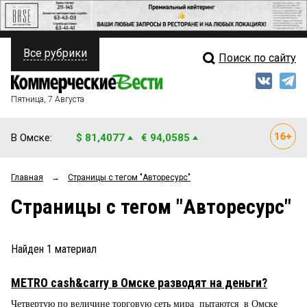
Все рубрики
Поиск по сайту
ПОЛИТИКА
Свежий выпуск
Медиа
ФИНАНСЫ
Пятница, 7 Августа
Кто есть кто
НЕДВИЖИМОСТЬ
В Омске:
$ 81,4077
€ 94,0585
Интервью
БИЗНЕС
Главная
→
Страницы c тегом "Авторесурс"
Мнения
ОБЩЕСТВО
Страницы c тегом "Авторесурс"
Рейтинги
ЗАКОН
Блоги
НОВОСТИ КОМПАНИЙ
Найден
1
материал
Архив
ПРОИСШЕСТВИЯ
МЕТRО cash&carry в Омске разводят на деньги?
Четвертую по величине торговую сеть мира пытаются в Омске
СТИЛЬ ЖИЗНИ