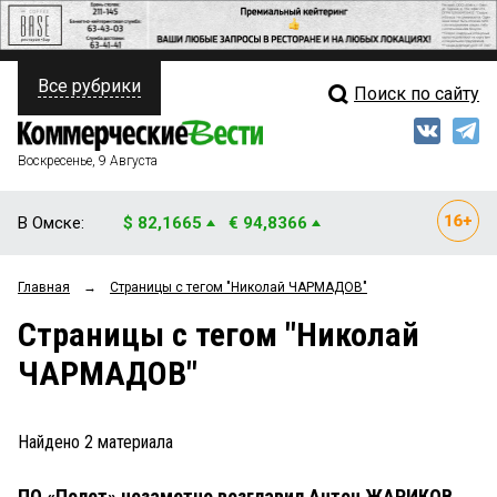
Все рубрики
Поиск по сайту
ПОЛИТИКА
Свежий выпуск
Медиа
ФИНАНСЫ
Воскресенье, 9 Августа
Кто есть кто
НЕДВИЖИМОСТЬ
В Омске:
$ 82,1665
€ 94,8366
Интервью
БИЗНЕС
Главная
→
Страницы c тегом "Николай ЧАРМАДОВ"
Мнения
ОБЩЕСТВО
Страницы c тегом "Николай
Рейтинги
ЗАКОН
ЧАРМАДОВ"
Блоги
НОВОСТИ КОМПАНИЙ
Архив
Найдено
2
материала
ПРОИСШЕСТВИЯ
ПО «Полет» незаметно возглавил Антон ЖАРИКОВ
СТИЛЬ ЖИЗНИ