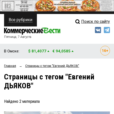
Все рубрики
Поиск по сайту
ПОЛИТИКА
Свежий выпуск
Медиа
ФИНАНСЫ
Пятница, 7 Августа
Кто есть кто
НЕДВИЖИМОСТЬ
В Омске:
$ 81,4077
€ 94,0585
Интервью
БИЗНЕС
Главная
→
Страницы c тегом "Евгений ДЬЯКОВ"
Мнения
ОБЩЕСТВО
Страницы c тегом "Евгений
Рейтинги
ЗАКОН
ДЬЯКОВ"
Блоги
НОВОСТИ КОМПАНИЙ
Архив
Найдено
2
материала
ПРОИСШЕСТВИЯ
СТИЛЬ ЖИЗНИ