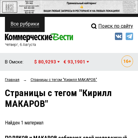
Все рубрики
Поиск по сайту
ПОЛИТИКА
Свежий выпуск
Медиа
ФИНАНСЫ
Четверг, 6 Августа
Кто есть кто
НЕДВИЖИМОСТЬ
В Омске:
$ 80,9293
€ 93,1901
Интервью
БИЗНЕС
Главная
→
Страницы c тегом "Кирилл МАКАРОВ"
Мнения
ОБЩЕСТВО
Страницы c тегом "Кирилл
Рейтинги
ЗАКОН
МАКАРОВ"
Блоги
НОВОСТИ КОМПАНИЙ
Архив
Найден
1
материал
ПРОИСШЕСТВИЯ
ПОЛЯКОВ и МАКАРОВ собирают свой молодежный
СТИЛЬ ЖИЗНИ