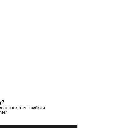
у?
ент с текстом ошибки и
nter.