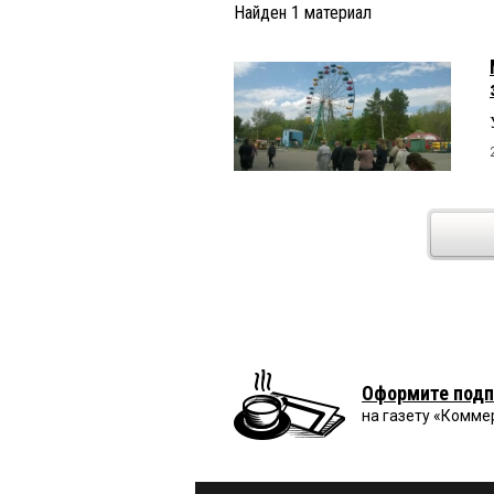
Найден
1
материал
Оформите подп
на газету «Комме