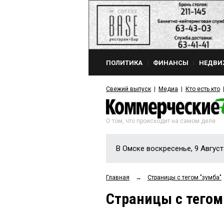
ПОЛИТИКА
ФИНАНСЫ
НЕДВИ
Свежий выпуск
Медиа
Кто есть кто
О том, что происходит на самом деле
В Омске воскресенье, 9 Август
Главная
→
Страницы c тегом "зумба"
Страницы c тегом