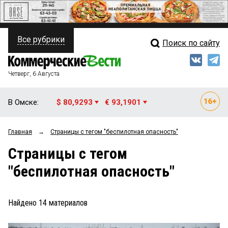
Все рубрики
Поиск по сайту
ПОЛИТИКА
Свежий выпуск
Медиа
ФИНАНСЫ
Четверг, 6 Августа
Кто есть кто
НЕДВИЖИМОСТЬ
В Омске:
$ 80,9293
€ 93,1901
Интервью
БИЗНЕС
Главная
→
Страницы c тегом "беспилотная опасность"
Мнения
ОБЩЕСТВО
Страницы c тегом
Рейтинги
ЗАКОН
"беспилотная опасность"
Блоги
НОВОСТИ КОМПАНИЙ
Архив
Найдено
14
материалов
ПРОИСШЕСТВИЯ
СТИЛЬ ЖИЗНИ