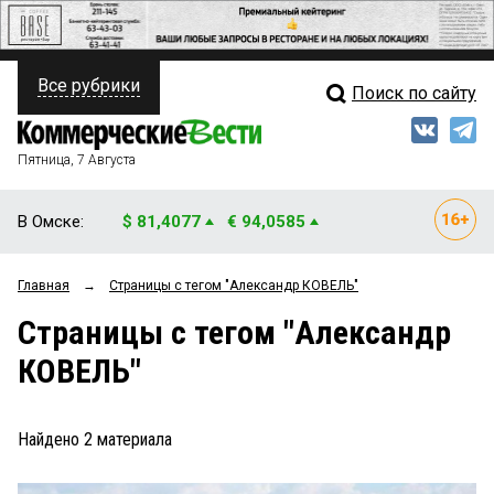
Все рубрики
Поиск по сайту
ПОЛИТИКА
Свежий выпуск
Медиа
ФИНАНСЫ
Пятница, 7 Августа
Кто есть кто
НЕДВИЖИМОСТЬ
В Омске:
$ 81,4077
€ 94,0585
Интервью
БИЗНЕС
Главная
→
Страницы c тегом "Александр КОВЕЛЬ"
Мнения
ОБЩЕСТВО
Страницы c тегом "Александр
Рейтинги
ЗАКОН
КОВЕЛЬ"
Блоги
НОВОСТИ КОМПАНИЙ
Архив
Найдено
2
материала
ПРОИСШЕСТВИЯ
СТИЛЬ ЖИЗНИ