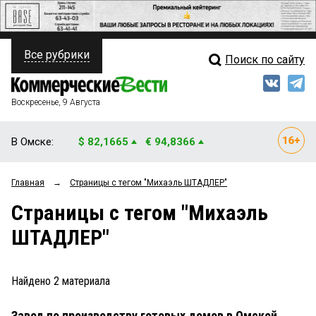
Все рубрики
Поиск по сайту
ПОЛИТИКА
Свежий выпуск
Медиа
ФИНАНСЫ
Воскресенье, 9 Августа
Кто есть кто
НЕДВИЖИМОСТЬ
В Омске:
$ 82,1665
€ 94,8366
Интервью
БИЗНЕС
Главная
→
Страницы c тегом "Михаэль ШТАДЛЕР"
Мнения
ОБЩЕСТВО
Страницы c тегом "Михаэль
Рейтинги
ЗАКОН
ШТАДЛЕР"
Блоги
НОВОСТИ КОМПАНИЙ
Архив
Найдено
2
материала
ПРОИСШЕСТВИЯ
Завод по производству готовых домов в Омской
СТИЛЬ ЖИЗНИ