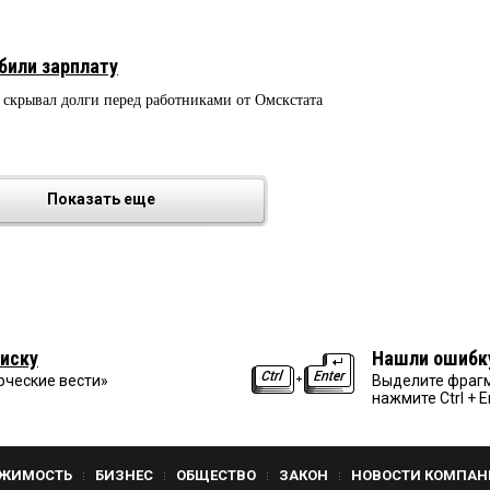
били зарплату
крывал долги перед работниками от Омскстата
Показать еще
иску
Нашли ошибк
рческие вести»
Выделите фрагм
нажмите Ctrl + E
ЖИМОСТЬ
БИЗНЕС
ОБЩЕСТВО
ЗАКОН
НОВОСТИ КОМПАН