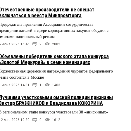
Отечественные производители не спешат
включаться в реестр Минпромторга
Председатель правления Ассоциации сотрудничества
предпринимателей в сфере корпоративных закупок обсудил с
омичами национальный режим
6 июня 2026 16:45
2
2082
Объявлены победители омского этапа конкурса
«Золотой Меркурий» в семи номинациях
Торжественная церемония награждения лауреатов федерального
этапа состоится в Москве
1 июня 2026 14:31
1
1403
Лучшими участковыми омской полиции признаны
Виктор БРАЖНИКОВ и Владислава КОКОРИНА
В региональном этапе конкурса участвовали 38 «анискиных»
12 мая 2026 19:30
0
1612