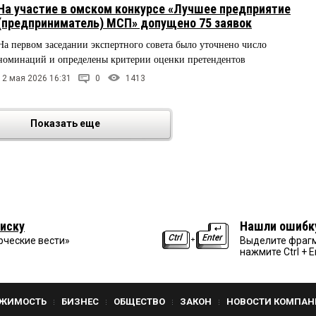
На участие в омском конкурсе «Лучшее предприятие
(предприниматель) МСП» допущено 75 заявок
На первом заседании экспертного совета было уточнено число
номинаций и определены критерии оценки претендентов
12 мая 2026 16:31
0
1413
Показать еще
иску
Нашли ошибк
рческие вести»
Выделите фрагм
нажмите Ctrl + E
ЖИМОСТЬ
БИЗНЕС
ОБЩЕСТВО
ЗАКОН
НОВОСТИ КОМПАН