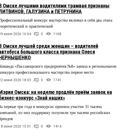
В Омске лучшими водителями трамвая признаны
ЛИТВИНОВ, ГАЛУЗИНА и ПЕТРУНИНА
Профессиональный конкурс мастерства включал в себя два этапа:
теоретический и практический
29 июня 2026 16:04
0
1168
В Омске лучшей среди женщин – водителей
автобуса большого класса признана Олеся
ЧЕРНЫШЕНКО
Команда «Пассажирского предприятия №8» заняла в региональном
конкурсе профессионального мастерства первое место
22 июня 2026 18:03
0
1741
Мэрия Омска: на неделю продлён приём заявок на
бизнес-конкурс «Знай наших»
За первые три года в конкурсах приняла участие 31 тысяча
компаний, из них поддержку получили три тысячи российских
брендов
18 июня 2026 15:01
0
1414