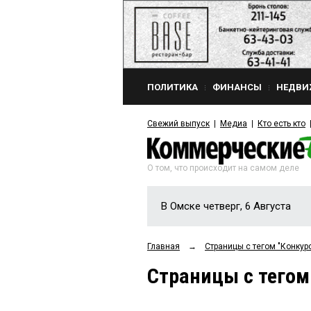
ПОЛИТИКА
ФИНАНСЫ
НЕДВИ
Свежий выпуск
Медиа
Кто есть кто
О том, что происходит на самом деле
В Омске четверг, 6 Августа
Главная
→
Страницы c тегом "Конкур
Страницы c тегом