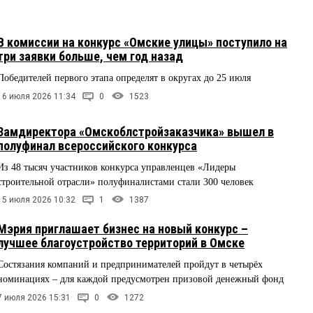
В комиссии на конкурс «Омские улицы» поступило на
три заявки больше, чем год назад
Победителей первого этапа определят в округах до 25 июля
16 июля 2026 11:34
0
1523
Замдиректора «Омскоблстройзаказчика» вышел в
полуфинал всероссийского конкурса
Из 48 тысяч участников конкурса управленцев «Лидеры
строительной отрасли» полуфиналистами стали 300 человек
15 июля 2026 10:32
1
1387
Мэрия приглашает бизнес на новый конкурс –
лучшее благоустройство территорий в Омске
Состязания компаний и предпринимателей пройдут в четырёх
номинациях – для каждой предусмотрен призовой денежный фонд
7 июля 2026 15:31
0
1272