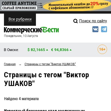
Все рубрики
Поиск по сайту
ПОЛИТИКА
Свежий выпуск
Медиа
ФИНАНСЫ
Понедельник, 10 Августа
Кто есть кто
НЕДВИЖИМОСТЬ
В Омске:
$ 82,1665
€ 94,8366
Интервью
БИЗНЕС
Главная
→
Страницы c тегом "Виктор УШАКОВ"
Мнения
ОБЩЕСТВО
Страницы c тегом "Виктор
Рейтинги
ЗАКОН
УШАКОВ"
Блоги
НОВОСТИ КОМПАНИЙ
Архив
Найдено
4
материала
ПРОИСШЕСТВИЯ
Известный бизнесмен стал заслуженным
СТИЛЬ ЖИЗНИ