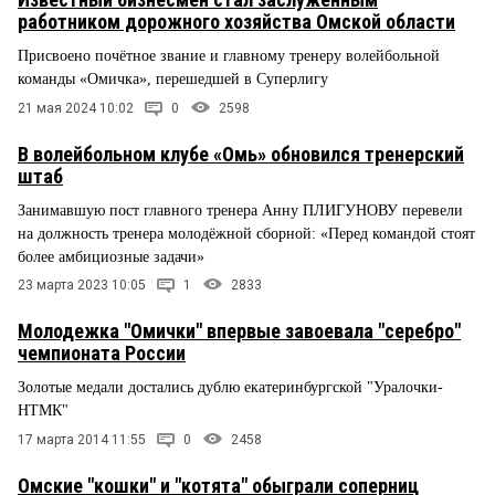
работником дорожного хозяйства Омской области
Присвоено почётное звание и главному тренеру волейбольной
команды «Омичка», перешедшей в Суперлигу
21 мая 2024 10:02
0
2598
В волейбольном клубе «Омь» обновился тренерский
штаб
Занимавшую пост главного тренера Анну ПЛИГУНОВУ перевели
на должность тренера молодёжной сборной: «Перед командой стоят
более амбициозные задачи»
23 марта 2023 10:05
1
2833
Молодежка "Омички" впервые завоевала "серебро"
чемпионата России
Золотые медали достались дублю екатеринбургской "Уралочки-
НТМК"
17 марта 2014 11:55
0
2458
Омские "кошки" и "котята" обыграли соперниц