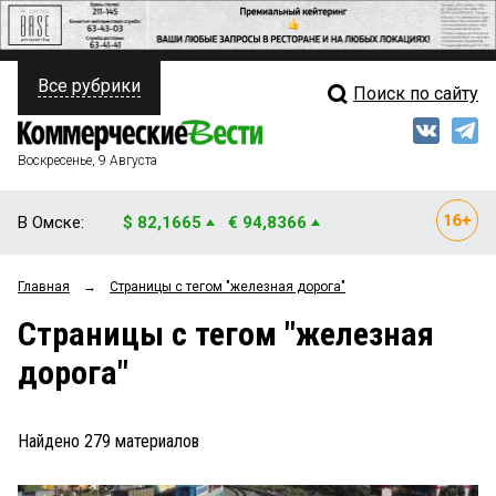
Все рубрики
Поиск по сайту
ПОЛИТИКА
Свежий выпуск
Медиа
ФИНАНСЫ
Воскресенье, 9 Августа
Кто есть кто
НЕДВИЖИМОСТЬ
В Омске:
$ 82,1665
€ 94,8366
Интервью
БИЗНЕС
Главная
→
Страницы c тегом "железная дорога"
Мнения
ОБЩЕСТВО
Страницы c тегом "железная
Рейтинги
ЗАКОН
дорога"
Блоги
НОВОСТИ КОМПАНИЙ
Архив
Найдено
279
материалов
ПРОИСШЕСТВИЯ
СТИЛЬ ЖИЗНИ