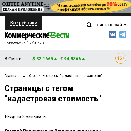
Все рубрики
Поиск по сайту
ПОЛИТИКА
Свежий выпуск
Медиа
ФИНАНСЫ
Понедельник, 10 Августа
Кто есть кто
НЕДВИЖИМОСТЬ
В Омске:
$ 82,1665
€ 94,8366
Интервью
БИЗНЕС
Главная
→
Страницы c тегом "кадастровая стоимость"
Мнения
ОБЩЕСТВО
Страницы c тегом
Рейтинги
ЗАКОН
"кадастровая стоимость"
Блоги
НОВОСТИ КОМПАНИЙ
Архив
Найдено
3
материала
ПРОИСШЕСТВИЯ
Омский Росреестр за 3 месяца определил
СТИЛЬ ЖИЗНИ