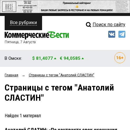
Все рубрики
Поиск по сайту
ПОЛИТИКА
Свежий выпуск
Медиа
ФИНАНСЫ
Пятница, 7 Августа
Кто есть кто
НЕДВИЖИМОСТЬ
В Омске:
$ 81,4077
€ 94,0585
Интервью
БИЗНЕС
Главная
→
Страницы c тегом "Анатолий СЛАСТИН"
Мнения
ОБЩЕСТВО
Страницы c тегом "Анатолий
Рейтинги
ЗАКОН
СЛАСТИН"
Блоги
НОВОСТИ КОМПАНИЙ
Архив
Найден
1
материал
ПРОИСШЕСТВИЯ
Анатолий СЛАТИН: «По контракту срок окончания
СТИЛЬ ЖИЗНИ