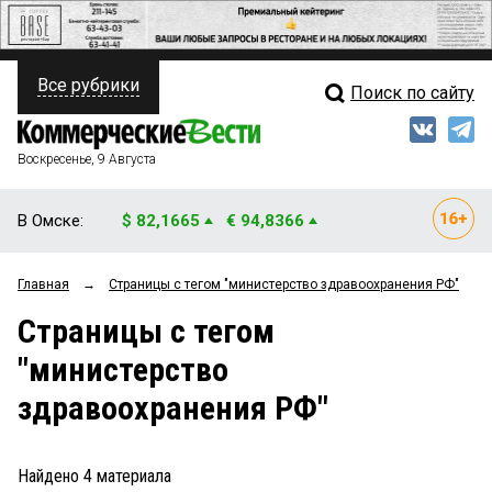
Все рубрики
Поиск по сайту
ПОЛИТИКА
Свежий выпуск
Медиа
ФИНАНСЫ
Воскресенье, 9 Августа
Кто есть кто
НЕДВИЖИМОСТЬ
В Омске:
$ 82,1665
€ 94,8366
Интервью
БИЗНЕС
Главная
→
Страницы c тегом "министерство здравоохранения РФ"
Мнения
ОБЩЕСТВО
Страницы c тегом
Рейтинги
ЗАКОН
"министерство
Блоги
НОВОСТИ КОМПАНИЙ
здравоохранения РФ"
Архив
ПРОИСШЕСТВИЯ
Найдено
4
материала
СТИЛЬ ЖИЗНИ