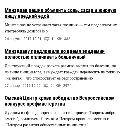
Минздрав решил объявить соль, сахар и жирную
пищу вредной едой
Минсельхоз не устраивает такая позиция — там предлагают их
употреблять дозировано
24 августа 2017 12:31
1
3321
Минздраву предложили во время эпидемии
полностью оплачивать больничный
Действующий порядок расчета размера выплат по болезни, по
мнению инициатора, вынуждает граждан переносить инфекцию
"на ногах", что способствует ее распространению
27 января 2016 12:50
0
2974
Омский Центр крови победил во Всероссийском
конкурсе профмастерства
Лучшим в сфере донорства крови стал проект "Творить добро
вместе", реализуемый омским Центром крови совместно с
"Центром развития общественных инициатив"