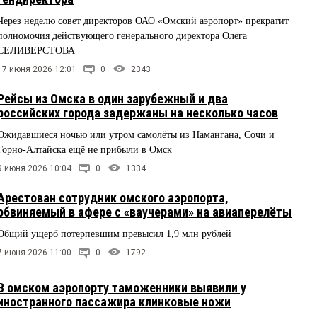
Через неделю совет директоров ОАО «Омский аэропорт» прекратит
полномочия действующего генерального директора Олега
СЕЛИВЕРСТОВА
17 июня 2026 12:01
0
2343
Рейсы из Омска в один зарубежный и два
российских города задержаны на несколько часов
Ожидавшиеся ночью или утром самолёты из Намангана, Сочи и
Горно-Алтайска ещё не прибыли в Омск
9 июня 2026 10:04
0
1334
Арестован сотрудник омского аэропорта,
обвиняемый в афере с «ваучерами» на авиаперелёты
Общий ущерб потерпевшим превысил 1,9 млн рублей
7 июня 2026 11:00
0
1792
В омском аэропорту таможенники выявили у
иностранного пассажира клинковые ножи