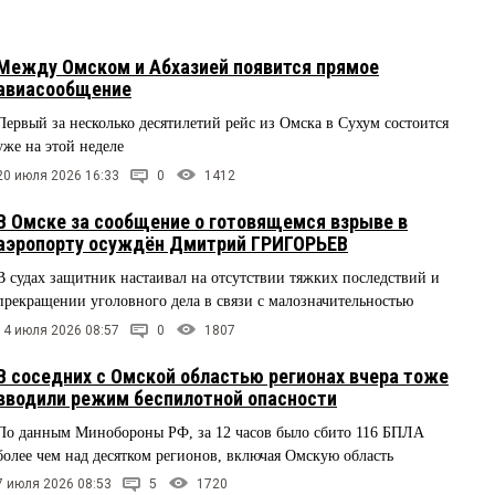
Между Омском и Абхазией появится прямое
авиасообщение
Первый за несколько десятилетий рейс из Омска в Сухум состоится
уже на этой неделе
20 июля 2026 16:33
0
1412
В Омске за сообщение о готовящемся взрыве в
аэропорту осуждён Дмитрий ГРИГОРЬЕВ
В судах защитник настаивал на отсутствии тяжких последствий и
прекращении уголовного дела в связи с малозначительностью
14 июля 2026 08:57
0
1807
В соседних с Омской областью регионах вчера тоже
вводили режим беспилотной опасности
По данным Минобороны РФ, за 12 часов было сбито 116 БПЛА
более чем над десятком регионов, включая Омскую область
7 июля 2026 08:53
5
1720