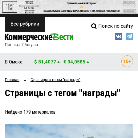
Все рубрики
Поиск по сайту
ПОЛИТИКА
Свежий выпуск
Медиа
ФИНАНСЫ
Пятница, 7 Августа
Кто есть кто
НЕДВИЖИМОСТЬ
В Омске:
$ 81,4077
€ 94,0585
Интервью
БИЗНЕС
Главная
→
Страницы c тегом "награды"
Мнения
ОБЩЕСТВО
Страницы c тегом "награды"
Рейтинги
ЗАКОН
Блоги
НОВОСТИ КОМПАНИЙ
Найдено
179
материалов
Архив
ПРОИСШЕСТВИЯ
СТИЛЬ ЖИЗНИ