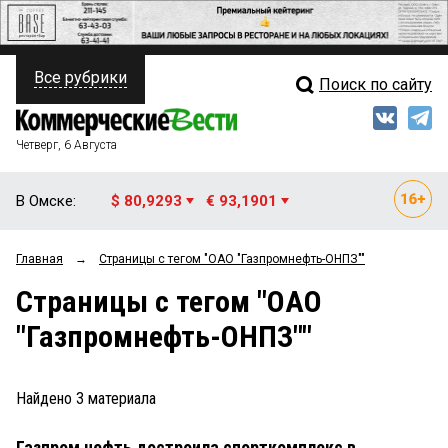
Все рубрики
Поиск по сайту
ПОЛИТИКА
Свежий выпуск
Медиа
ФИНАНСЫ
Четверг, 6 Августа
Кто есть кто
НЕДВИЖИМОСТЬ
В Омске:
$ 80,9293
€ 93,1901
Интервью
БИЗНЕС
Главная
→
Страницы c тегом "ОАО "Газпромнефть-ОНПЗ""
Мнения
ОБЩЕСТВО
Страницы c тегом "ОАО
Рейтинги
ЗАКОН
"Газпромнефть-ОНПЗ""
Блоги
НОВОСТИ КОМПАНИЙ
Архив
Найдено
3
материала
ПРОИСШЕСТВИЯ
Газпром нефть достроила спорткомплекс в
СТИЛЬ ЖИЗНИ