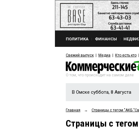
ПОЛИТИКА
ФИНАНСЫ
НЕДВИ
Свежий выпуск
Медиа
Кто есть кто
О том, что происходит на самом деле
В Омске суббота, 8 Августа
Главная
→
Страницы c тегом "АКБ "Св
Страницы c тегом