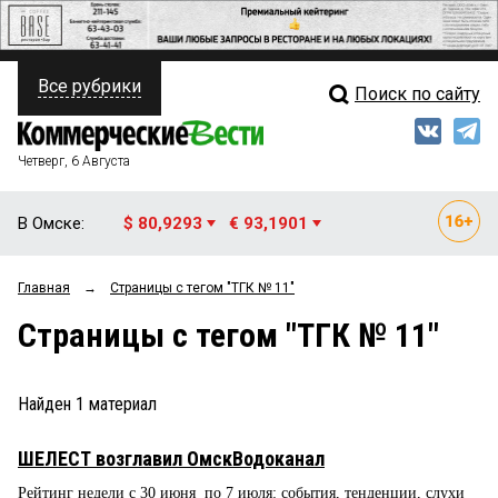
Все рубрики
Поиск по сайту
ПОЛИТИКА
Свежий выпуск
Медиа
ФИНАНСЫ
Четверг, 6 Августа
Кто есть кто
НЕДВИЖИМОСТЬ
В Омске:
$ 80,9293
€ 93,1901
Интервью
БИЗНЕС
Главная
→
Страницы c тегом "ТГК № 11"
Мнения
ОБЩЕСТВО
Страницы c тегом "ТГК № 11"
Рейтинги
ЗАКОН
Блоги
НОВОСТИ КОМПАНИЙ
Найден
1
материал
Архив
ПРОИСШЕСТВИЯ
ШЕЛЕСТ возглавил ОмскВодоканал
Рейтинг недели с 30 июня по 7 июля: события, тенденции, слухи
СТИЛЬ ЖИЗНИ