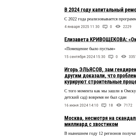
В 2024 году капитальный рем
С 2022 года реализовывается програм
4 января 2025 11:30
0
2229
Елизавета КРИВОЩЕКОВА: «Ом
«Помещение было пустым»
15 сентября 2024 15:30
0
335
Игорь ЭЛЬЯСОВ, зам гендирек
другим доказали, что проблем
курируют строительные проц
С того момента как мы зашли в Омску
детский сад) вовремя не был сдан
16 июня 2024 14:10
18
7172
Москва, несмотря на скандал
миллиард с хвостиком
В нынешнем году 12 регионов получа