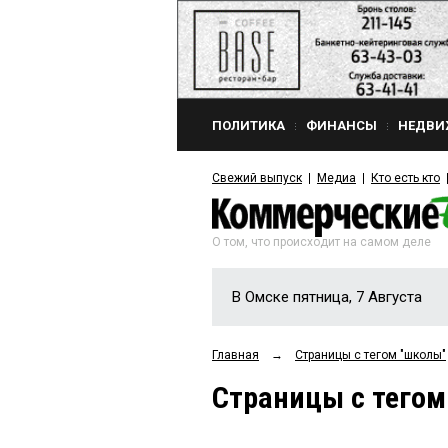
ПОЛИТИКА
ФИНАНСЫ
НЕДВИ
Свежий выпуск
Медиа
Кто есть кто
О том, что происходит на самом деле
В Омске пятница, 7 Августа
Главная
→
Страницы c тегом "школы"
Страницы c тегом