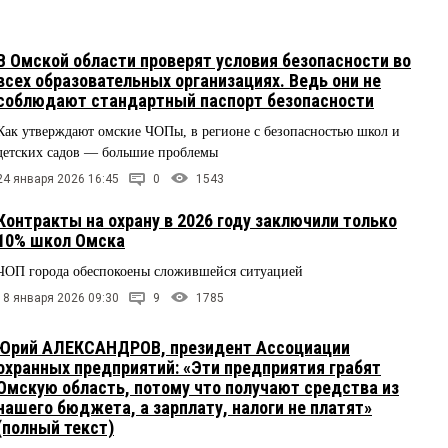
В Омской области проверят условия безопасности во
всех образовательных организациях. Ведь они не
соблюдают стандартный паспорт безопасности
Как утверждают омские ЧОПы, в регионе с безопасностью школ и
детских садов — большие проблемы
24 января 2026 16:45
0
1543
Контракты на охрану в 2026 году заключили только
10% школ Омска
ЧОП города обеспокоены сложившейся ситуацией
18 января 2026 09:30
9
1785
Юрий АЛЕКСАНДРОВ, президент Ассоциации
охранных предприятий: «Эти предприятия грабят
Омскую область, потому что получают средства из
нашего бюджета, а зарплату, налоги не платят»
(полный текст)