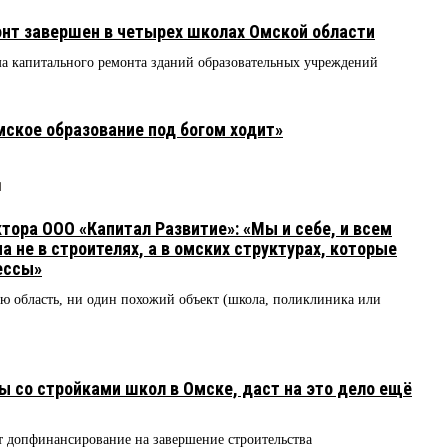
онт завершен в четырех школах Омской области
ма капитального ремонта зданий образовательных учреждений
ское образование под богом ходит»
1
тора ООО «Капитал Развитие»: «Мы и себе, и всем
а не в строителях, а в омских структурах, которые
ессы»
ю область, ни один похожий объект (школа, поликлиника или
ы со стройками школ в Омске, даст на это дело ещё
т допфинансирование на завершение строительства