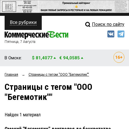
Все рубрики
Поиск по сайту
ПОЛИТИКА
Свежий выпуск
Медиа
ФИНАНСЫ
Пятница, 7 Августа
Кто есть кто
НЕДВИЖИМОСТЬ
В Омске:
$ 81,4077
€ 94,0585
Интервью
БИЗНЕС
Главная
→
Страницы c тегом "ООО "Бегемотик""
Мнения
ОБЩЕСТВО
Страницы c тегом "ООО
Рейтинги
ЗАКОН
"Бегемотик""
Блоги
НОВОСТИ КОМПАНИЙ
Архив
Найден
1
материал
ПРОИСШЕСТВИЯ
Омский "Бегемотик" доигрался до банкротства
СТИЛЬ ЖИЗНИ