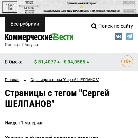
Все рубрики
Поиск по сайту
ПОЛИТИКА
Свежий выпуск
Медиа
ФИНАНСЫ
Пятница, 7 Августа
Кто есть кто
НЕДВИЖИМОСТЬ
В Омске:
$ 81,4077
€ 94,0585
Интервью
БИЗНЕС
Главная
→
Страницы c тегом "Сергей ШЕЛПАНОВ"
Мнения
ОБЩЕСТВО
Страницы c тегом "Сергей
Рейтинги
ЗАКОН
ШЕЛПАНОВ"
Блоги
НОВОСТИ КОМПАНИЙ
Архив
Найден
1
материал
ПРОИСШЕСТВИЯ
Уникальный омский велотрек открыли
СТИЛЬ ЖИЗНИ