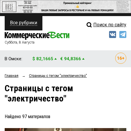
Все рубрики
Поиск по сайту
ПОЛИТИКА
Свежий выпуск
Медиа
ФИНАНСЫ
Суббота, 8 Августа
Кто есть кто
НЕДВИЖИМОСТЬ
В Омске:
$ 82,1665
€ 94,8366
Интервью
БИЗНЕС
Главная
→
Страницы c тегом "электричество"
Мнения
ОБЩЕСТВО
Страницы c тегом
Рейтинги
ЗАКОН
"электричество"
Блоги
НОВОСТИ КОМПАНИЙ
Архив
Найдено
97
материалов
ПРОИСШЕСТВИЯ
СТИЛЬ ЖИЗНИ