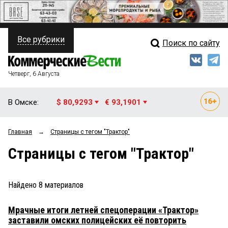
Все рубрики
Поиск по сайту
ПОЛИТИКА
Свежий выпуск
Медиа
ФИНАНСЫ
Четверг, 6 Августа
Кто есть кто
НЕДВИЖИМОСТЬ
В Омске:
$ 80,9293
€ 93,1901
Интервью
БИЗНЕС
Главная
→
Страницы c тегом "Трактор"
Мнения
ОБЩЕСТВО
Страницы c тегом "Трактор"
Рейтинги
ЗАКОН
Блоги
НОВОСТИ КОМПАНИЙ
Найдено
8
материалов
Архив
ПРОИСШЕСТВИЯ
Мрачные итоги летней спецоперации «Трактор»
заставили омских полицейских её повторить
СТИЛЬ ЖИЗНИ