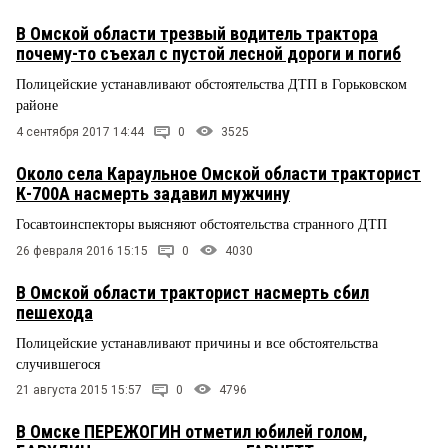
В Омской области трезвый водитель трактора
почему-то съехал с пустой лесной дороги и погиб
Полицейские устанавливают обстоятельства ДТП в Горьковском
районе
4 сентября 2017 14:44
0
3525
Около села Караульное Омской области тракторист
К-700А насмерть задавил мужчину
Госавтоинспекторы выясняют обстоятельства странного ДТП
26 февраля 2016 15:15
0
4030
В Омской области тракторист насмерть сбил
пешехода
Полицейские устанавливают причины и все обстоятельства
случившегося
21 августа 2015 15:57
0
4796
В Омске ПЕРЕЖОГИН отметил юбилей голом,