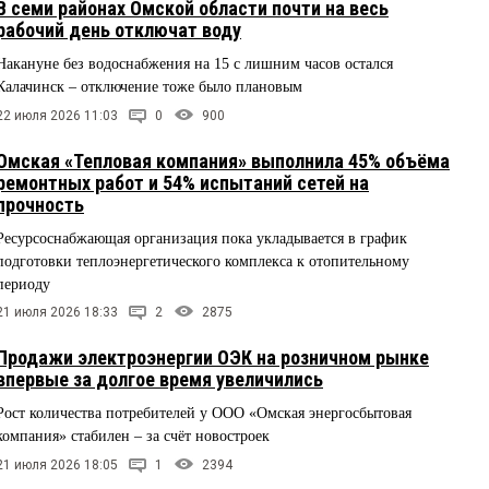
В семи районах Омской области почти на весь
рабочий день отключат воду
Накануне без водоснабжения на 15 с лишним часов остался
Калачинск – отключение тоже было плановым
22 июля 2026 11:03
0
900
Омская «Тепловая компания» выполнила 45% объёма
ремонтных работ и 54% испытаний сетей на
прочность
Ресурсоснабжающая организация пока укладывается в график
подготовки теплоэнергетического комплекса к отопительному
периоду
21 июля 2026 18:33
2
2875
Продажи электроэнергии ОЭК на розничном рынке
впервые за долгое время увеличились
Рост количества потребителей у ООО «Омская энергосбытовая
компания» стабилен – за счёт новостроек
21 июля 2026 18:05
1
2394