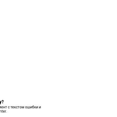
у?
ент с текстом ошибки и
nter.