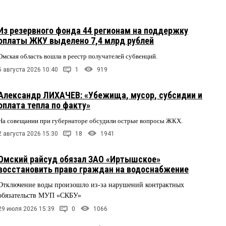
Из резервного фонда 44 регионам на поддержку
оплаты ЖКУ выделено 7,4 млрд рублей
Омская область вошла в реестр получателей субвенций.
5 августа 2026 10:40
1
919
Александр ЛИХАЧЕВ: «Убежища, мусор, субсидии и
оплата тепла по факту»
На совещании при губернаторе обсудили острые вопросы ЖКХ.
2 августа 2026 15:30
18
1941
Омский райсуд обязал ЗАО «Иртышское»
восстановить право граждан на водоснабжение
Отключение воды произошло из-за нарушений контрактных
обязательств МУП «СКБУ»
29 июля 2026 15:39
0
1066