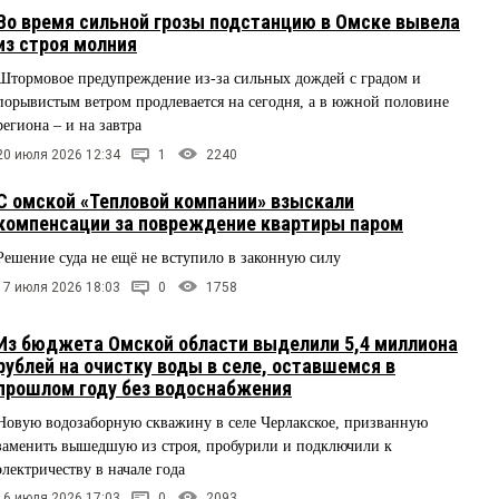
Во время сильной грозы подстанцию в Омске вывела
из строя молния
Штормовое предупреждение из-за сильных дождей с градом и
порывистым ветром продлевается на сегодня, а в южной половине
региона – и на завтра
20 июля 2026 12:34
1
2240
С омской «Тепловой компании» взыскали
компенсации за повреждение квартиры паром
Решение суда не ещё не вступило в законную силу
17 июля 2026 18:03
0
1758
Из бюджета Омской области выделили 5,4 миллиона
рублей на очистку воды в селе, оставшемся в
прошлом году без водоснабжения
Новую водозаборную скважину в селе Черлакское, призванную
заменить вышедшую из строя, пробурили и подключили к
электричеству в начале года
16 июля 2026 17:03
0
2093