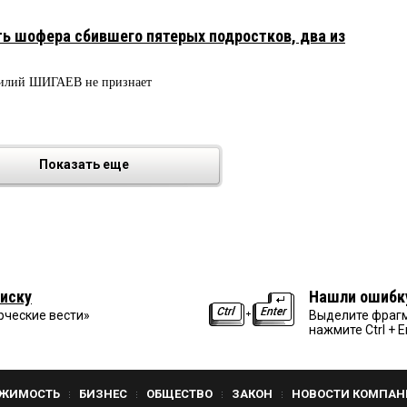
ть шофера сбившего пятерых подростков, два из
силий ШИГАЕВ не признает
Показать еще
иску
Нашли ошибк
рческие вести»
Выделите фрагм
нажмите Ctrl + E
ЖИМОСТЬ
БИЗНЕС
ОБЩЕСТВО
ЗАКОН
НОВОСТИ КОМПАН