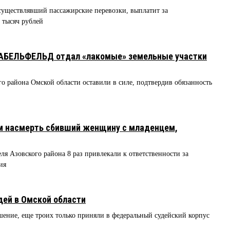
уществлявший пассажирские перевозки, выплатит за
 тысяч рублей
6
САБЕЛЬФЕЛЬД отдал «лакомые» земельные участки
го района Омской области оставили в силе, подтвердив обязанность
м насмерть сбивший женщину с младенцем,
я Азовского района 8 раз привлекали к ответственности за
ия
дей в Омской области
ение, еще троих только приняли в федеральный судейский корпус