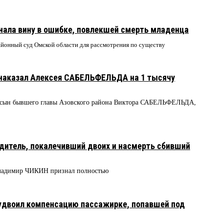
нала вину в ошибке, повлекшей смерть младенца
айонный суд Омской области для рассмотрения по существу
наказал Алексея САБЕЛЬФЕЛЬДА на 1 тысячу
т сын бывшего главы Азовского района Виктора САБЕЛЬФЕЛЬДА,
дитель, покалечивший двоих и насмерть сбивший
Владимир ЧИКИН признал полностью
 удвоил компенсацию пассажирке, попавшей под