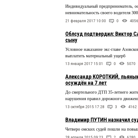
Индивидуальный предприниматель, ос
невнимательность своего водителя 300
21 февраля 2017 10:00
0
405
Облсуд подтвердил: Виктор 
сыну
Условное наказание экс-главе Азовско
выплатить материальный ущерб
13 января 2017 15:01
0
5070
Александр КОРОТКИЙ, пьяны
осуждён на 7 лет
До смертельного ДТП 35-летнего жител
нарушения правил дорожного движен
13 октября 2015 17:28
3
4162
Владимир ПУТИН назначил су
Четверо омских судей пошли на повыш
28 апреля 2015 09:23
2
6280