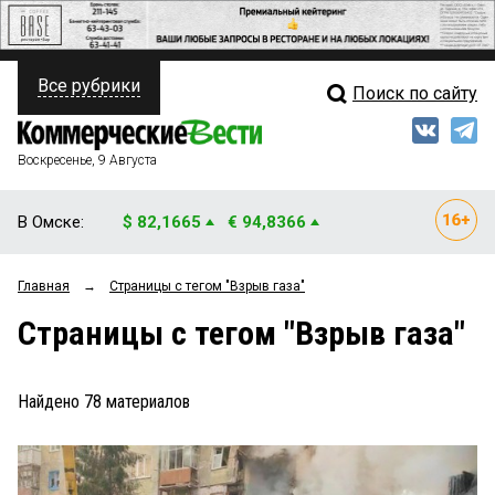
Все рубрики
Поиск по сайту
ПОЛИТИКА
Свежий выпуск
Медиа
ФИНАНСЫ
Воскресенье, 9 Августа
Кто есть кто
НЕДВИЖИМОСТЬ
В Омске:
$ 82,1665
€ 94,8366
Интервью
БИЗНЕС
Главная
→
Страницы c тегом "Взрыв газа"
Мнения
ОБЩЕСТВО
Страницы c тегом "Взрыв газа"
Рейтинги
ЗАКОН
Блоги
НОВОСТИ КОМПАНИЙ
Найдено
78
материалов
Архив
ПРОИСШЕСТВИЯ
СТИЛЬ ЖИЗНИ