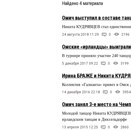
Найдено
4
материала
Омич выступил в составе тан
Никита КУДРЯВЦЕВ стал единственны
24 августа 2018 11:29
0
2196
Омские «ирландцы» выиграли
В турнире приняло участие 240 танцо
5 декабря 2017 09:22
0
3199
Ирина БРАЖЕ и Никита КУДРЯ
Коллектив «Галианта» привез в Омск 
14 декабря 2016 22:18
0
3954
Омич занял 3-е место на Чем
Молодой танцор Никита КУДРЯВЦЕВ з
ирландским танцам в Дюссельдорфе
13 апреля 2015 12:25
0
2860