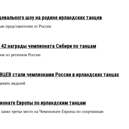
цевального шоу на родине ирландских танцев
м представителем от России
 42 награды чемпионата Сибири по танцам
ров из регионов России
ВЦЕВ стали чемпионами России в ирландских танцах
девять медалей
пионате Европы по ирландским танцам
анял третье место на Чемпионате Европы по спортивным