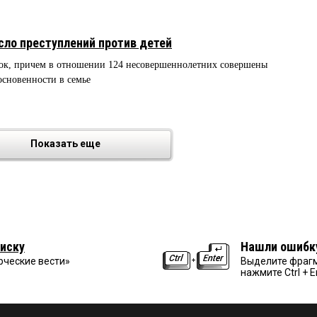
сло преступлений против детей
енок, причем в отношении 124 несовершеннолетних совершены
сновенности в семье
Показать еще
иску
Нашли ошибк
рческие вести»
Выделите фрагм
нажмите Ctrl + E