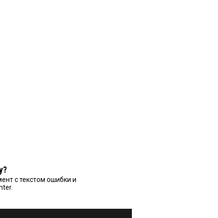
у?
ент с текстом ошибки и
nter.