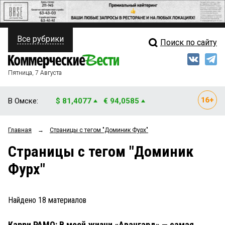
Все рубрики
Поиск по сайту
ПОЛИТИКА
Свежий выпуск
Медиа
ФИНАНСЫ
Пятница, 7 Августа
Кто есть кто
НЕДВИЖИМОСТЬ
В Омске:
$ 81,4077
€ 94,0585
Интервью
БИЗНЕС
Главная
→
Страницы c тегом "Доминик Фурх"
Мнения
ОБЩЕСТВО
Страницы c тегом "Доминик
Рейтинги
ЗАКОН
Фурх"
Блоги
НОВОСТИ КОМПАНИЙ
Архив
Найдено
18
материалов
ПРОИСШЕСТВИЯ
Карри РАМО: В моей жизни «Авангард» — самая
СТИЛЬ ЖИЗНИ