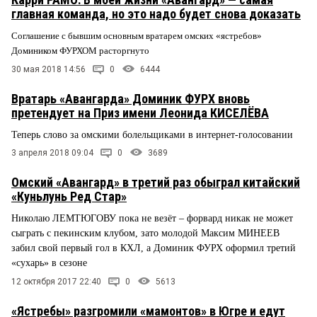
главная команда, но это надо будет снова доказать
Соглашение с бывшим основным вратарем омских «ястребов»
Домиником ФУРХОМ расторгнуто
30 мая 2018 14:56
0
6444
Вратарь «Авангарда» Доминик ФУРХ вновь
претендует на Приз имени Леонида КИСЕЛЁВА
Теперь слово за омскими болельщиками в интернет-голосовании
3 апреля 2018 09:04
0
3689
Омский «Авангард» в третий раз обыграл китайский
«Куньлунь Ред Стар»
Николаю ЛЕМТЮГОВУ пока не везёт – форвард никак не может
сыграть с пекинским клубом, зато молодой Максим МИНЕЕВ
забил свой первый гол в КХЛ, а Доминик ФУРХ оформил третий
«сухарь» в сезоне
12 октября 2017 22:40
0
5613
«Ястребы» разгромили «мамонтов» в Югре и едут