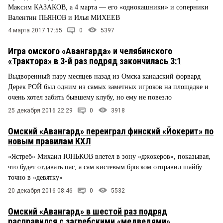
Максим КАЗАКОВ, а 4 марта — его «однокашники» и соперники
Валентин ПЬЯНОВ и Илья МИХЕЕВ
4 марта 2017 17:55
0
5397
Игра омского «Авангарда» и челябинского
«Трактора» в 3-й раз подряд закончилась 3:1
Выдворенный пару месяцев назад из Омска канадский форвард
Дерек РОЙ был одним из самых заметных игроков на площадке и
очень хотел забить бывшему клубу, но ему не повезло
25 декабря 2016 22:29
0
3918
Омский «Авангард» переиграл финский «Йокерит» по
новым правилам КХЛ
«Ястреб» Михаил ЮНЬКОВ влетел в зону «джокеров», показывая,
что будет отдавать пас, а сам кистевым броском отправил шайбу
точно в «девятку»
20 декабря 2016 08:46
0
5532
Омский «Авангард» в шестой раз подряд
расправился с загребскими «медведями»