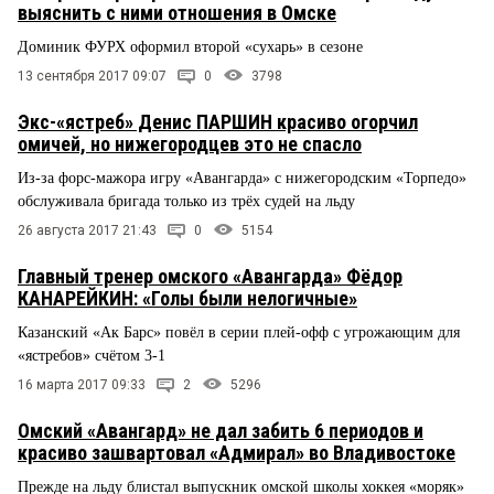
выяснить с ними отношения в Омске
Доминик ФУРХ оформил второй «сухарь» в сезоне
13 сентября 2017 09:07
0
3798
Экс-«ястреб» Денис ПАРШИН красиво огорчил
омичей, но нижегородцев это не спасло
Из-за форс-мажора игру «Авангарда» с нижегородским «Торпедо»
обслуживала бригада только из трёх судей на льду
26 августа 2017 21:43
0
5154
Главный тренер омского «Авангарда» Фёдор
КАНАРЕЙКИН: «Голы были нелогичные»
Казанский «Ак Барс» повёл в серии плей-офф с угрожающим для
«ястребов» счётом 3-1
16 марта 2017 09:33
2
5296
Омский «Авангард» не дал забить 6 периодов и
красиво зашвартовал «Адмирал» во Владивостоке
Прежде на льду блистал выпускник омской школы хоккея «моряк»