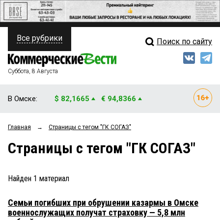
Все рубрики
Поиск по сайту
ПОЛИТИКА
Свежий выпуск
Медиа
ФИНАНСЫ
Суббота, 8 Августа
Кто есть кто
НЕДВИЖИМОСТЬ
В Омске:
$ 82,1665
€ 94,8366
Интервью
БИЗНЕС
Главная
→
Страницы c тегом "ГК СОГАЗ"
Мнения
ОБЩЕСТВО
Страницы c тегом "ГК СОГАЗ"
Рейтинги
ЗАКОН
Блоги
НОВОСТИ КОМПАНИЙ
Найден
1
материал
Архив
ПРОИСШЕСТВИЯ
Семьи погибших при обрушении казармы в Омске
военнослужащих получат страховку — 5,8 млн
СТИЛЬ ЖИЗНИ