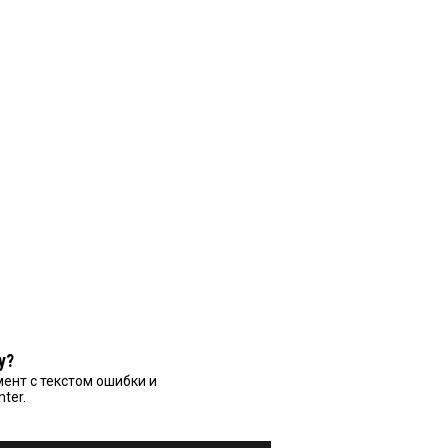
у?
ент с текстом ошибки и
nter.