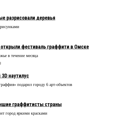
ые разрисовали деревья
 рисунками
 открыли фестиваль граффити в Омске
жье в течение месяца
8
 3D наутилус
граффия» подарил городу 6 арт-объектов
лучшие граффитисты страны
рит город яркими красками