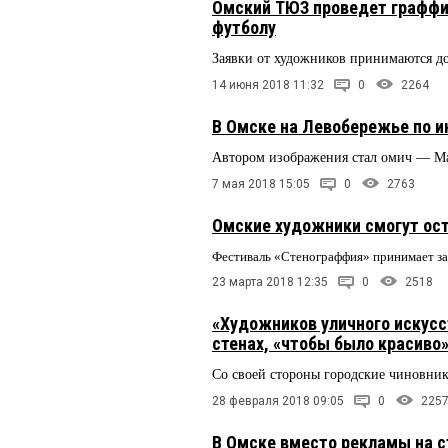
Омский ТЮЗ проведет граффи
футболу
Заявки от художников принимаются д
14 июня 2018 11:32
0
2264
В Омске на Левобережье по и
Автором изображения стал омич — 
7 мая 2018 15:05
0
2763
Омские художники смогут ост
Фестиваль «Стенограффия» принимает за
23 марта 2018 12:35
0
2518
«Художников уличного искусст
стенах, «чтобы было красиво
Со своей стороны городские чиновник
28 февраля 2018 09:05
0
225
В Омске вместо рекламы на с