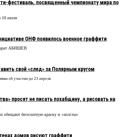
ти-фестиваль, посвященный чемпионату мира по
о 10 июля
нициативе ОНФ появилось военное граффити
Марат АБИШЕВ
авить свой «след» за Полярным кругом
явки об участии до 23 апреля
ва» просят не писать похабщину, а рисовать на
»
и обещают бесплатную краску и «холсты»
7
тенах домов рисуют граффити