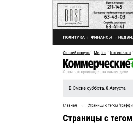
ПОЛИТИКА
ФИНАНСЫ
НЕДВИ
Свежий выпуск
Медиа
Кто есть кто
О том, что происходит на самом деле
В Омске суббота, 8 Августа
Главная
→
Страницы c тегом "граффи
Страницы c тегом