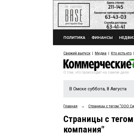
ПОЛИТИКА
ФИНАНСЫ
НЕДВИ
Свежий выпуск
Медиа
Кто есть кто
О том, что происходит на самом деле
В Омске суббота, 8 Августа
Главная
→
Страницы c тегом "ООО С
Страницы c тегом
компания"