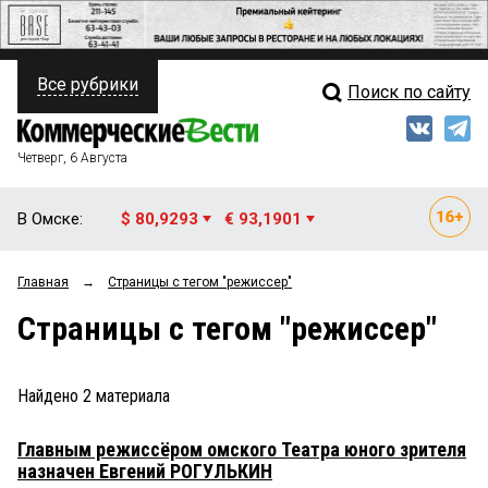
Все рубрики
Поиск по сайту
ПОЛИТИКА
Свежий выпуск
Медиа
ФИНАНСЫ
Четверг, 6 Августа
Кто есть кто
НЕДВИЖИМОСТЬ
В Омске:
$ 80,9293
€ 93,1901
Интервью
БИЗНЕС
Главная
→
Страницы c тегом "режиссер"
Мнения
ОБЩЕСТВО
Страницы c тегом "режиссер"
Рейтинги
ЗАКОН
Блоги
НОВОСТИ КОМПАНИЙ
Найдено
2
материала
Архив
ПРОИСШЕСТВИЯ
Главным режиссёром омского Театра юного зрителя
назначен Евгений РОГУЛЬКИН
СТИЛЬ ЖИЗНИ