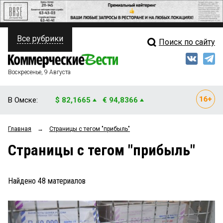
Все рубрики
Поиск по сайту
ПОЛИТИКА
Свежий выпуск
Медиа
ФИНАНСЫ
Воскресенье, 9 Августа
Кто есть кто
НЕДВИЖИМОСТЬ
В Омске:
$ 82,1665
€ 94,8366
Интервью
БИЗНЕС
Главная
→
Страницы c тегом "прибыль"
Мнения
ОБЩЕСТВО
Страницы c тегом "прибыль"
Рейтинги
ЗАКОН
Блоги
НОВОСТИ КОМПАНИЙ
Найдено
48
материалов
Архив
ПРОИСШЕСТВИЯ
СТИЛЬ ЖИЗНИ