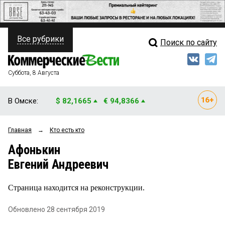
Все рубрики
Поиск по сайту
ПОЛИТИКА
Свежий выпуск
Медиа
ФИНАНСЫ
Суббота, 8 Августа
Кто есть кто
НЕДВИЖИМОСТЬ
В Омске:
$ 82,1665
€ 94,8366
Интервью
БИЗНЕС
Главная
→
Кто есть кто
Мнения
ОБЩЕСТВО
Афонькин
Рейтинги
ЗАКОН
Евгений Андреевич
Блоги
НОВОСТИ КОМПАНИЙ
Страница находится на реконструкции.
Архив
ПРОИСШЕСТВИЯ
Обновлено 28 сентября 2019
СТИЛЬ ЖИЗНИ