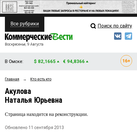
Все рубрики
Поиск по сайту
ПОЛИТИКА
Свежий выпуск
Медиа
ФИНАНСЫ
Воскресенье, 9 Августа
Кто есть кто
НЕДВИЖИМОСТЬ
В Омске:
$ 82,1665
€ 94,8366
Интервью
БИЗНЕС
Главная
→
Кто есть кто
Мнения
ОБЩЕСТВО
Акулова
Рейтинги
ЗАКОН
Наталья Юрьевна
Блоги
НОВОСТИ КОМПАНИЙ
Страница находится на реконструкции.
Архив
ПРОИСШЕСТВИЯ
Обновлено 11 сентября 2013
СТИЛЬ ЖИЗНИ