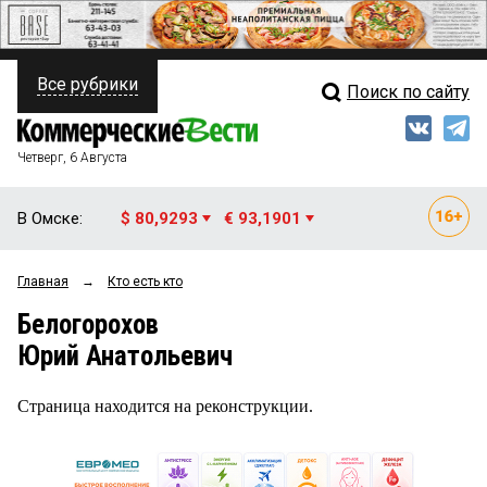
Все рубрики
Поиск по сайту
ПОЛИТИКА
Свежий выпуск
Медиа
ФИНАНСЫ
Четверг, 6 Августа
Кто есть кто
НЕДВИЖИМОСТЬ
В Омске:
$ 80,9293
€ 93,1901
Интервью
БИЗНЕС
Главная
→
Кто есть кто
Мнения
ОБЩЕСТВО
Белогорохов
Рейтинги
ЗАКОН
Юрий Анатольевич
Блоги
НОВОСТИ КОМПАНИЙ
Страница находится на реконструкции.
Архив
ПРОИСШЕСТВИЯ
СТИЛЬ ЖИЗНИ