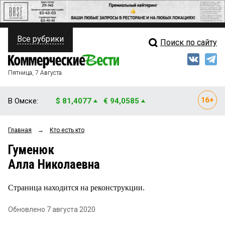
Все рубрики
Поиск по сайту
ПОЛИТИКА
Свежий выпуск
Медиа
ФИНАНСЫ
Пятница, 7 Августа
Кто есть кто
НЕДВИЖИМОСТЬ
В Омске:
$ 81,4077
€ 94,0585
Интервью
БИЗНЕС
Главная
→
Кто есть кто
Мнения
ОБЩЕСТВО
Гуменюк
Рейтинги
ЗАКОН
Алла Николаевна
Блоги
НОВОСТИ КОМПАНИЙ
Страница находится на реконструкции.
Архив
ПРОИСШЕСТВИЯ
Обновлено 7 августа 2020
СТИЛЬ ЖИЗНИ