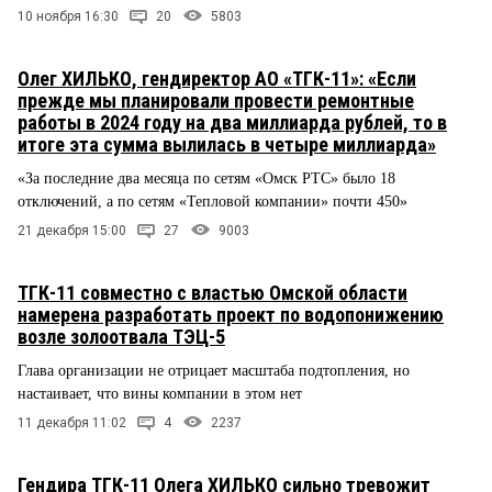
10 ноября 16:30
20
5803
Олег ХИЛЬКО, гендиректор АО «ТГК-11»: «Если
прежде мы планировали провести ремонтные
работы в 2024 году на два миллиарда рублей, то в
итоге эта сумма вылилась в четыре миллиарда»
«За последние два месяца по сетям «Омск РТС» было 18
отключений, а по сетям «Тепловой компании» почти 450»
21 декабря 15:00
27
9003
ТГК-11 совместно с властью Омской области
намерена разработать проект по водопонижению
возле золоотвала ТЭЦ-5
Глава организации не отрицает масштаба подтопления, но
настаивает, что вины компании в этом нет
11 декабря 11:02
4
2237
Гендира ТГК-11 Олега ХИЛЬКО сильно тревожит