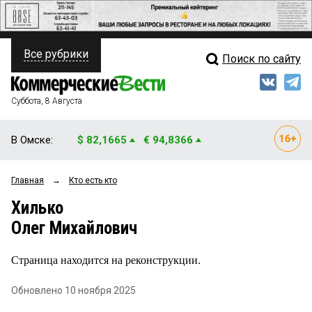
Все рубрики
Поиск по сайту
ПОЛИТИКА
Свежий выпуск
Медиа
ФИНАНСЫ
Суббота, 8 Августа
Кто есть кто
НЕДВИЖИМОСТЬ
В Омске:
$ 82,1665
€ 94,8366
Интервью
БИЗНЕС
Главная
→
Кто есть кто
Мнения
ОБЩЕСТВО
Хилько
Рейтинги
ЗАКОН
Олег Михайлович
Блоги
НОВОСТИ КОМПАНИЙ
Страница находится на реконструкции.
Архив
ПРОИСШЕСТВИЯ
Обновлено 10 ноября 2025
СТИЛЬ ЖИЗНИ