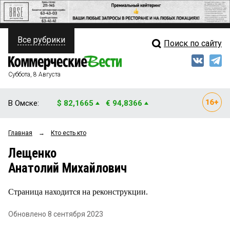
Все рубрики
Поиск по сайту
ПОЛИТИКА
Свежий выпуск
Медиа
ФИНАНСЫ
Суббота, 8 Августа
Кто есть кто
НЕДВИЖИМОСТЬ
В Омске:
$ 82,1665
€ 94,8366
Интервью
БИЗНЕС
Главная
→
Кто есть кто
Мнения
ОБЩЕСТВО
Лещенко
Рейтинги
ЗАКОН
Анатолий Михайлович
Блоги
НОВОСТИ КОМПАНИЙ
Страница находится на реконструкции.
Архив
ПРОИСШЕСТВИЯ
Обновлено 8 сентября 2023
СТИЛЬ ЖИЗНИ