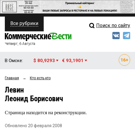
Все рубрики
Поиск по сайту
ПОЛИТИКА
Свежий выпуск
Медиа
ФИНАНСЫ
Четверг, 6 Августа
Кто есть кто
НЕДВИЖИМОСТЬ
В Омске:
$ 80,9293
€ 93,1901
Интервью
БИЗНЕС
Главная
→
Кто есть кто
Мнения
ОБЩЕСТВО
Левин
Рейтинги
ЗАКОН
Леонид Борисович
Блоги
НОВОСТИ КОМПАНИЙ
Страница находится на реконструкции.
Архив
ПРОИСШЕСТВИЯ
Обновлено 20 февраля 2008
СТИЛЬ ЖИЗНИ