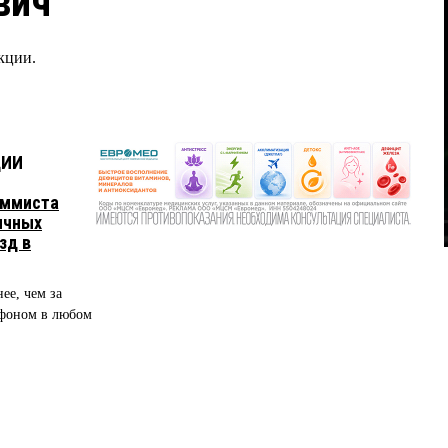
вич
кции.
ЦИИ
аммиста
ичных
зд в
е, чем за
тфоном в любом