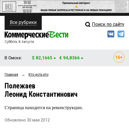
Все рубрики
Поиск по сайту
ПОЛИТИКА
Свежий выпуск
Медиа
ФИНАНСЫ
Суббота, 8 Августа
Кто есть кто
НЕДВИЖИМОСТЬ
В Омске:
$ 82,1665
€ 94,8366
Интервью
БИЗНЕС
Главная
→
Кто есть кто
Мнения
ОБЩЕСТВО
Полежаев
Рейтинги
ЗАКОН
Леонид Константинович
Блоги
НОВОСТИ КОМПАНИЙ
Страница находится на реконструкции.
Архив
ПРОИСШЕСТВИЯ
Обновлено 30 мая 2012
СТИЛЬ ЖИЗНИ