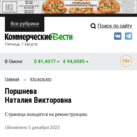
Все рубрики
Поиск по сайту
ПОЛИТИКА
Свежий выпуск
Медиа
ФИНАНСЫ
Пятница, 7 Августа
Кто есть кто
НЕДВИЖИМОСТЬ
В Омске:
$ 81,4077
€ 94,0585
Интервью
БИЗНЕС
Главная
→
Кто есть кто
Мнения
ОБЩЕСТВО
Поршнева
Рейтинги
ЗАКОН
Наталия Викторовна
Блоги
НОВОСТИ КОМПАНИЙ
Страница находится на реконструкции.
Архив
ПРОИСШЕСТВИЯ
Обновлено 5 декабря 2023
СТИЛЬ ЖИЗНИ