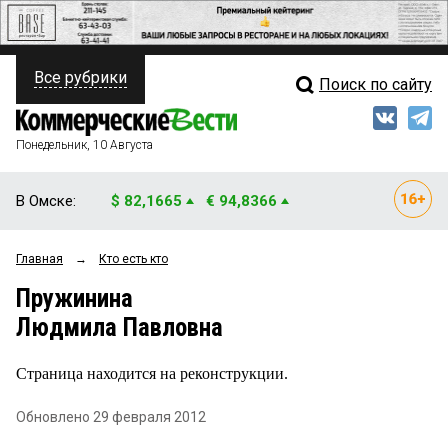
Все рубрики
Поиск по сайту
ПОЛИТИКА
Свежий выпуск
Медиа
ФИНАНСЫ
Понедельник, 10 Августа
Кто есть кто
НЕДВИЖИМОСТЬ
В Омске:
$ 82,1665
€ 94,8366
Интервью
БИЗНЕС
Главная
→
Кто есть кто
Мнения
ОБЩЕСТВО
Пружинина
Рейтинги
ЗАКОН
Людмила Павловна
Блоги
НОВОСТИ КОМПАНИЙ
Страница находится на реконструкции.
Архив
ПРОИСШЕСТВИЯ
Обновлено 29 февраля 2012
СТИЛЬ ЖИЗНИ