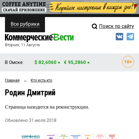
Все рубрики
Поиск по сайту
ПОЛИТИКА
Свежий выпуск
Медиа
ФИНАНСЫ
Вторник, 11 Августа
Кто есть кто
НЕДВИЖИМОСТЬ
В Омске:
$ 82,6060
€ 95,2860
Интервью
БИЗНЕС
Главная
→
Кто есть кто
Мнения
ОБЩЕСТВО
Родин Дмитрий
Рейтинги
ЗАКОН
Страница находится на реконструкции.
Блоги
НОВОСТИ КОМПАНИЙ
Обновлено 31 июля 2018
Архив
ПРОИСШЕСТВИЯ
СТИЛЬ ЖИЗНИ