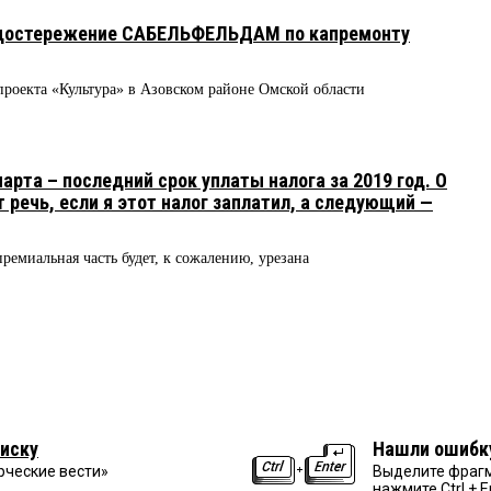
едостережение САБЕЛЬФЕЛЬДАМ по капремонту
проекта «Культура» в Азовском районе Омской области
рта – последний срок уплаты налога за 2019 год. О
т речь, если я этот налог заплатил, а следующий —
ремиальная часть будет, к сожалению, урезана
иску
Нашли ошибк
рческие вести»
Выделите фрагм
нажмите Ctrl + E