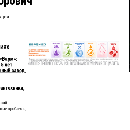
орович
кции.
ЦИЯХ
«Варм»:
15 лет
чный завод,
сантехники,
нной
вные проблемы,