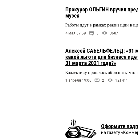
Прокурор ОЛЬГИН вручил пр
музея
Работы идут в рамках реализации нац
4 мая 07:59
0
3607
Алексей САБЕЛЬФЕЛЬД: «31 ма
какой льготе для бизнеса иде
31 марта 2021 года?»
Коллективу пришлось объяснить, что п
1 апреля 19:06
2
121411
Оформите подп
на газету «Комме