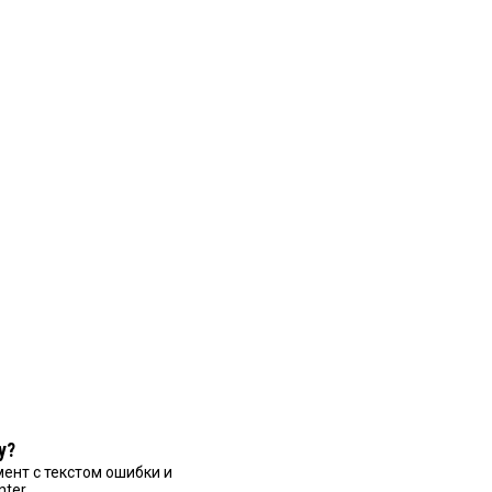
у?
ент с текстом ошибки и
nter.