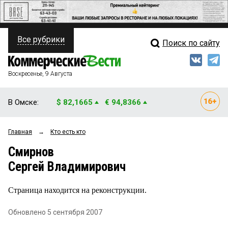
Все рубрики
Поиск по сайту
ПОЛИТИКА
Свежий выпуск
Медиа
ФИНАНСЫ
Воскресенье, 9 Августа
Кто есть кто
НЕДВИЖИМОСТЬ
В Омске:
$ 82,1665
€ 94,8366
Интервью
БИЗНЕС
Главная
→
Кто есть кто
Мнения
ОБЩЕСТВО
Смирнов
Рейтинги
ЗАКОН
Сергей Владимирович
Блоги
НОВОСТИ КОМПАНИЙ
Страница находится на реконструкции.
Архив
ПРОИСШЕСТВИЯ
Обновлено 5 сентября 2007
СТИЛЬ ЖИЗНИ